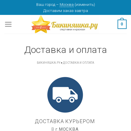
Skip
Ваш город
–
Москва
(
изменить
)
изменить
МОСКВА
Доставим заказ
завтра
to
content
0
Доставка и оплата
БИКИНЯШКА.РУ
»
ДОСТАВКА И ОПЛАТА
ДОСТАВКА КУРЬЕРОМ
В
г.
МОСКВА