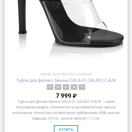
ОБУВЬ ДЛЯ ФИТНЕС-БИКИНИ
Туфли для фитнес бикини GALA-01 GALA01/C-B/B
35
36
37
38
39
7 999
₽
Туфли для фитнес бикини GALA-01 GALA01/C-B/B – самая
популярная модель у бикинисток в экстравагантном черном
исполнении, полностью соответствуют требованиям IFBB, высота
подошвы 0,9 см., высота каблука 11,5 см.
КУПИТЬ