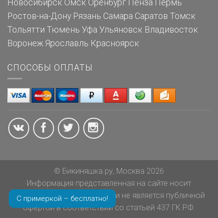
Новосибирск
Омск
Оренбург
Пенза
Пермь
Ростов-на-Дону
Рязань
Самара
Саратов
Томск
Тольятти
Тюмень
Уфа
Ульяновск
Владивосток
Воронеж
Ярославль
Красноярск
СПОСОБЫ ОПЛАТЫ
© Бикиняшка.ру, Москва 2026
Информация представленная на сайте носит
ознакомительный характер и не является публичной
С примеркой – бесплатно!
офертой в соответствии со статьей 437 ГК РФ.