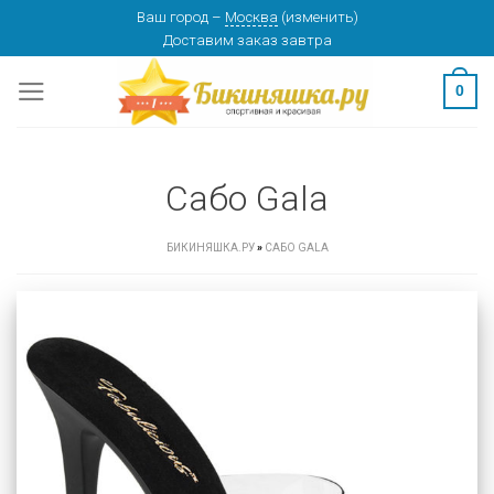
Skip
Ваш город
–
Москва
(
изменить
)
Доставим заказ
завтра
to
content
0
Сабо Gala
БИКИНЯШКА.РУ
»
САБО GALA