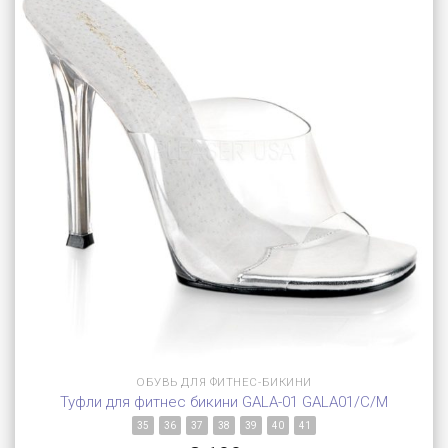
ОБУВЬ ДЛЯ ФИТНЕС-БИКИНИ
Туфли для фитнес бикини GALA-01 GALA01/C/M
35
36
37
38
39
40
41