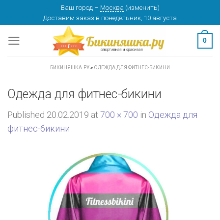
Skip
Ваш город
–
Москва
(
изменить
)
Доставим заказ
в понедельник, 10 августа
to
content
0
БИКИНЯШКА.РУ
»
ОДЕЖДА ДЛЯ ФИТНЕС-БИКИНИ
Одежда для фитнес-бикини
Published
20.02.2019
at
700 × 700
in
Одежда для
фитнес-бикини