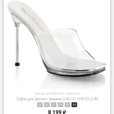
ОБУВЬ ДЛЯ ФИТНЕС-БИКИНИ
Туфли для фитнес бикини CHIC-01 CHIC01/C/M
35
36
37
38
39
40
8 199
₽