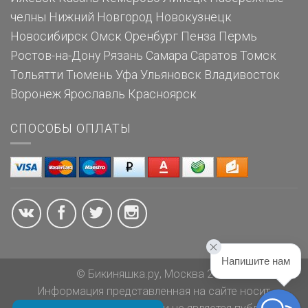
челны
Нижний Новгород
Новокузнецк
Новосибирск
Омск
Оренбург
Пенза
Пермь
Ростов-на-Дону
Рязань
Самара
Саратов
Томск
Тольятти
Тюмень
Уфа
Ульяновск
Владивосток
Воронеж
Ярославль
Красноярск
СПОСОБЫ ОПЛАТЫ
Напишите нам
© Бикиняшка.ру, Москва 2026
Информация представленная на сайте носит