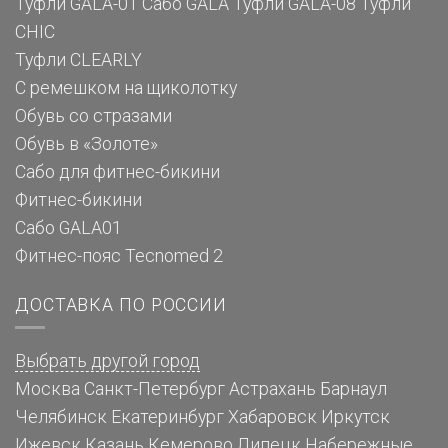
Туфли GALA-01
Сабо GALA
Туфли GALA-08
Туфли
CHIC
Туфли CLEARLY
С ремешком на щиколотку
Обувь со стразами
Обувь в «Золоте»
Сабо для фитнес-бикини
Фитнес-бикини
Сабо GALA01
Фитнес-пояс Tecnomed 2
ДОСТАВКА ПО РОССИИ
Выбрать другой город
Москва
Санкт-Петербург
Астрахань
Барнаул
Челябинск
Екатеринбург
Хабаровск
Иркутск
Ижевск
Казань
Кемерово
Липецк
Набережные