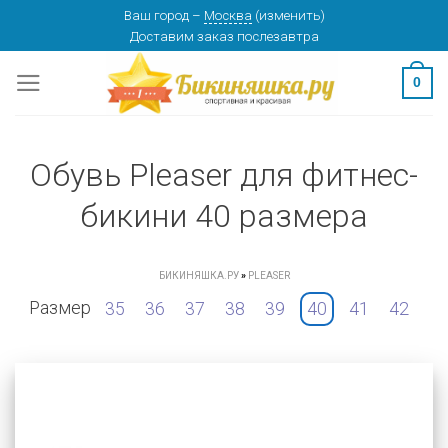
Skip
Ваш город
–
Москва
(
изменить
)
Доставим заказ
послезавтра
to
content
0
Обувь Pleaser для фитнес-
бикини 40 размера
БИКИНЯШКА.РУ
»
PLEASER
Размер
35
36
37
38
39
40
41
42