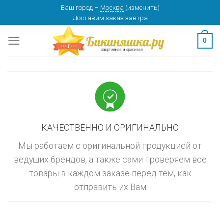
Skip
Ваш город
–
Москва
(
изменить
)
изменить
МОСКВА
Доставим заказ
завтра
to
content
0
КАЧЕСТВЕННО И ОРИГИНАЛЬНО
Мы работаем с оригинальной продукцией от
ведущих брендов, а также сами проверяем все
товары в каждом заказе перед тем, как
отправить их Вам