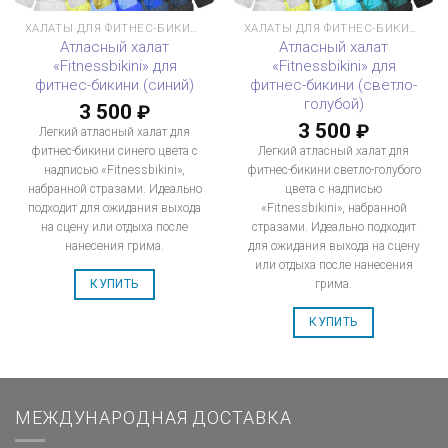
ХАЛАТЫ ДЛЯ ФИТНЕС-БИКИНИ
ХАЛАТЫ ДЛЯ ФИТНЕС-БИКИНИ
Атласный халат
Атласный халат
«Fitnessbikini» для
«Fitnessbikini» для
фитнес-бикини (синий)
фитнес-бикини (светло-
голубой)
3 500
₽
3 500
₽
Легкий атласный халат для
фитнес-бикини синего цвета с
Легкий атласный халат для
надписью «Fitnessbikini»,
фитнес-бикини светло-голубого
набранной стразами. Идеально
цвета с надписью
подходит для ожидания выхода
«Fitnessbikini», набранной
на сцену или отдыха после
стразами. Идеально подходит
нанесения грима.
для ожидания выхода на сцену
или отдыха после нанесения
грима.
КУПИТЬ
КУПИТЬ
МЕЖДУНАРОДНАЯ ДОСТАВКА