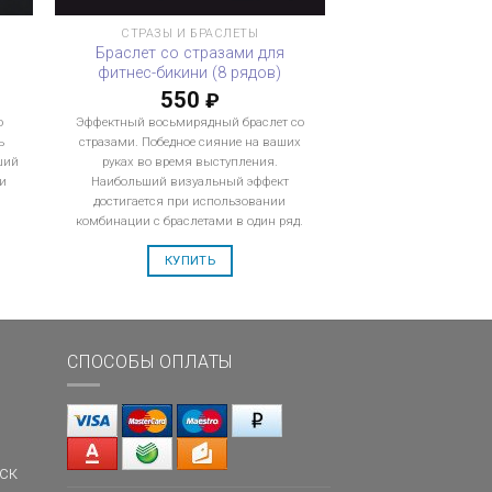
СТРАЗЫ И БРАСЛЕТЫ
Браслет со стразами для
фитнес-бикини (8 рядов)
550
₽
о
Эффектный восьмирядный браслет со
ь
стразами. Победное сияние на ваших
ший
руках во время выступления.
и
Наибольший визуальный эффект
достигается при использовании
комбинации с браслетами в один ряд.
КУПИТЬ
СПОСОБЫ ОПЛАТЫ
ск