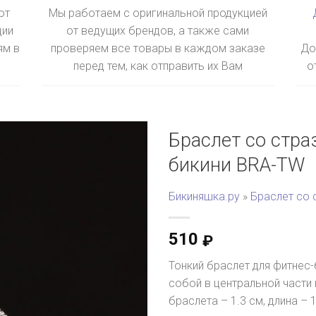
ют
Мы работаем с оригинальной продукцией
ции
от ведущих брендов, а также сами
ям в
проверяем все товары в каждом заказе
До
перед тем, как отправить их Вам
о
Браслет со стра
бикини BRA-TW
Бикиняшка.ру
»
Браслет со 
510
₽
Тонкий браслет для фитнес
собой в центральной части 
браслета – 1.3 см, длина – 1