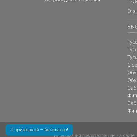
Под
Отз
БЫ
Туф
Туф
Туф
С р
Обу
Обу
Саб
Фит
Саб
Фит
С примеркой – бесплатно!
Информация представленная на сайте н