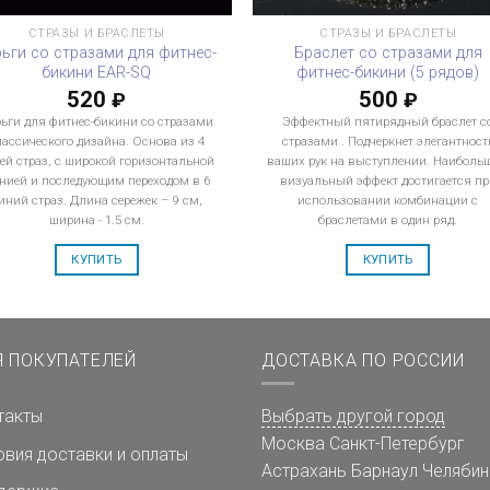
СТРАЗЫ И БРАСЛЕТЫ
СТРАЗЫ И БРАСЛЕТЫ
рьги со стразами для фитнес-
Браслет со стразами для
бикини EAR-SQ
фитнес-бикини (5 рядов)
520
500
₽
₽
ьги для фитнес-бикини со стразами
Эффектный пятирядный браслет с
лассического дизайна. Основа из 4
стразами . Подчеркнет элегантност
ей страз, с широкой горизонтальной
ваших рук на выступлении. Наиболь
нией и последующим переходом в 6
визуальный эффект достигается пр
иний страз. Длина сережек – 9 см,
использовании комбинации с
ширина - 1.5 см.
браслетами в один ряд.
КУПИТЬ
КУПИТЬ
Я ПОКУПАТЕЛЕЙ
ДОСТАВКА ПО РОССИИ
такты
Выбрать другой город
Москва
Санкт-Петербург
овия доставки и оплаты
Астрахань
Барнаул
Челябин