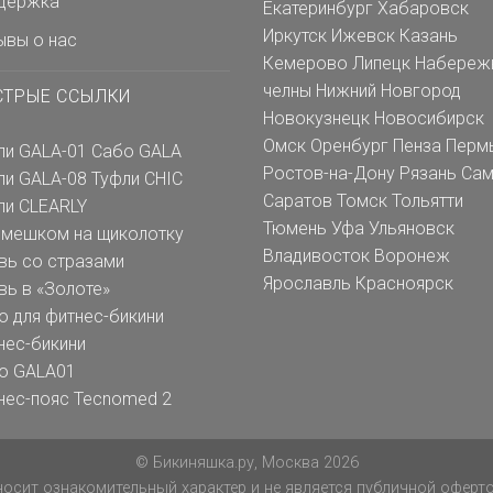
держка
Екатеринбург
Хабаровск
Иркутск
Ижевск
Казань
ывы о нас
Кемерово
Липецк
Набереж
челны
Нижний Новгород
СТРЫЕ ССЫЛКИ
Новокузнецк
Новосибирск
Омск
Оренбург
Пенза
Перм
ли GALA-01
Сабо GALA
Ростов-на-Дону
Рязань
Сам
ли GALA-08
Туфли CHIC
Саратов
Томск
Тольятти
ли CLEARLY
Тюмень
Уфа
Ульяновск
емешком на щиколотку
Владивосток
Воронеж
вь со стразами
Ярославль
Красноярск
вь в «Золоте»
о для фитнес-бикини
нес-бикини
о GALA01
нес-пояс Tecnomed 2
© Бикиняшка.ру, Москва 2026
осит ознакомительный характер и не является публичной офертой