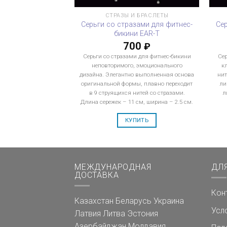
СТРАЗЫ И БРАСЛЕТЫ
Серьги со стразами для фитнес-
Се
бикини EAR-T
700
₽
Серьги со стразами для фитнес-бикини
Сер
неповторимого, эмоционального
к
дизайна. Элегантно выполненная основа
нит
оригинальной формы, плавно переходит
ли
в 9 струящихся нитей со стразами.
л
Длина сережек – 11 см, ширина – 2.5 см.
КУПИТЬ
МЕЖДУНАРОДНАЯ
ДЛ
ДОСТАВКА
Кон
Казахстан
Беларусь
Украина
Усл
Латвия
Литва
Эстония
Азербайджан
Молдавия