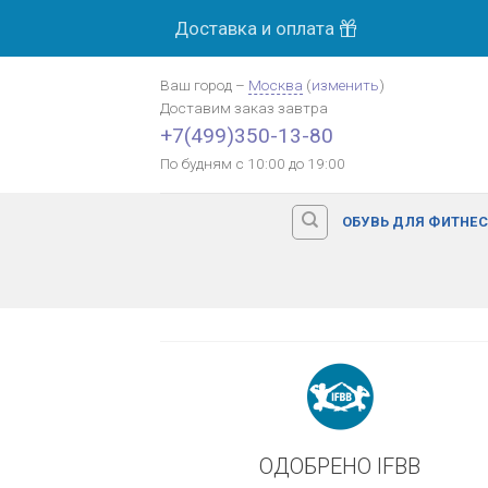
Skip
Доставка и оплата
МОСК
to
content
Ваш город
–
Москва
(
изменить
)
Доставим заказ
завтра
Оплата картой банка
+7(499)350-13-80
По будням с 10:00 до 19:00
ОБУВЬ ДЛЯ ФИТНЕ
ОДОБРЕНО IFBB