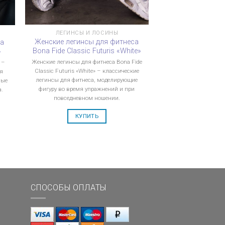
ЛЕГИНСЫ И ЛОСИНЫ
Женские легинсы для фитнеса
са
Bona Fide Classic Futuris «White»
»
Женские легинсы для фитнеса Bona Fide
 –
Classic Futuris «White» – классические
я
легинсы для фитнеса, моделирующие
ные
фигуру во время упражнений и при
а.
повседневном ношении.
КУПИТЬ
СПОСОБЫ ОПЛАТЫ