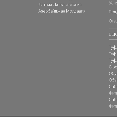
Усл
Латвия
Литва
Эстония
Азербайджан
Молдавия
Под
Отз
БЫ
Туф
Туф
Туф
С р
Обу
Обу
Саб
Фит
Саб
Фит