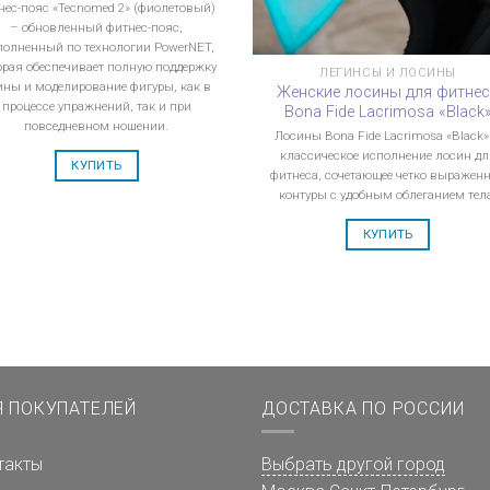
нес-пояс «Tecnomed 2» (фиолетовый)
– обновленный фитнес-пояс,
олненный по технологии PowerNET,
орая обеспечивает полную поддержку
ЛЕГИНСЫ И ЛОСИНЫ
ины и моделирование фигуры, как в
Женские лосины для фитне
процессе упражнений, так и при
Bona Fide Lacrimosa «Black
повседневном ношении.
Лосины Bona Fide Lacrimosa «Black»
классическое исполнение лосин дл
КУПИТЬ
фитнеса, сочетающее четко выражен
контуры с удобным облеганием тел
КУПИТЬ
Я ПОКУПАТЕЛЕЙ
ДОСТАВКА ПО РОССИИ
такты
Выбрать другой город