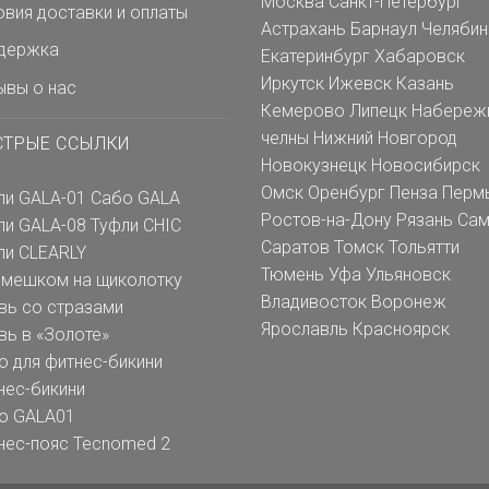
Москва
Санкт-Петербург
овия доставки и оплаты
Астрахань
Барнаул
Челябин
держка
Екатеринбург
Хабаровск
Иркутск
Ижевск
Казань
ывы о нас
Кемерово
Липецк
Набереж
челны
Нижний Новгород
СТРЫЕ ССЫЛКИ
Новокузнецк
Новосибирск
Омск
Оренбург
Пенза
Перм
ли GALA-01
Сабо GALA
Ростов-на-Дону
Рязань
Сам
ли GALA-08
Туфли CHIC
Саратов
Томск
Тольятти
ли CLEARLY
Тюмень
Уфа
Ульяновск
емешком на щиколотку
Владивосток
Воронеж
вь со стразами
Ярославль
Красноярск
вь в «Золоте»
о для фитнес-бикини
нес-бикини
о GALA01
нес-пояс Tecnomed 2