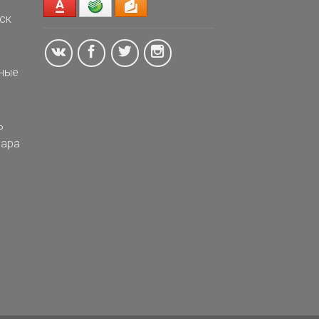
ск
ные
ь
ара