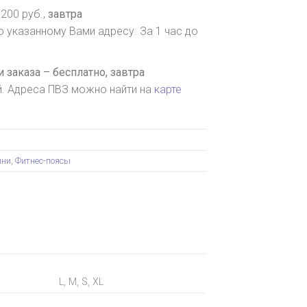
200 руб.,
завтра
о указанному Вами адресу. За 1 час до
 заказа – бесплатно,
завтра
й. Адреса ПВЗ можно найти на
карте
ини
,
Фитнес-поясы
L, M, S, XL