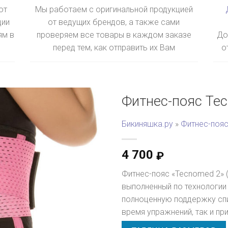
ют
Мы работаем с оригинальной продукцией
ции
от ведущих брендов, а также сами
ям в
проверяем все товары в каждом заказе
До
перед тем, как отправить их Вам
о
Фитнес-пояс Te
Бикиняшка.ру
»
Фитнес-пояс
4 700
₽
Фитнес-пояс «Tecnomed 2» 
выполненный по технологи
полноценную поддержку спи
время упражнений, так и п