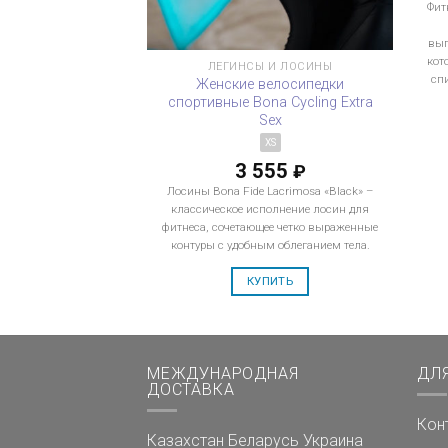
Фит
вып
кот
ЛЕГИНСЫ И ЛОСИНЫ
сп
Женские велосипедки
спортивные Bona Cycling Extra
Sex
XS
3 555
₽
Лосины Bona Fide Lacrimosa «Black» –
классическое исполнение лосин для
фитнеса, сочетающее четко выраженные
контуры с удобным облеганием тела.
КУПИТЬ
МЕЖДУНАРОДНАЯ
ДЛ
ДОСТАВКА
Кон
Казахстан
Беларусь
Украина