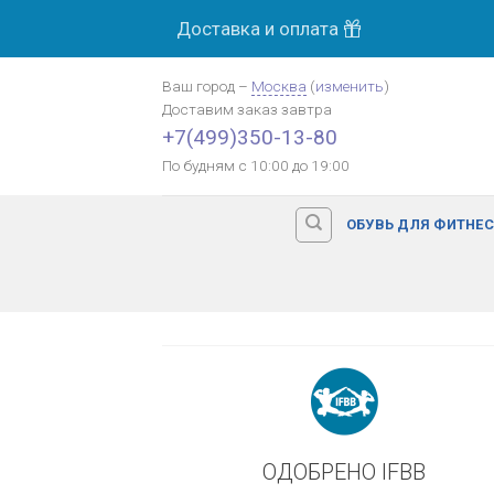
Skip
Доставка и оплата
МОСК
to
content
Ваш город
–
Москва
(
изменить
)
Доставим заказ
завтра
Оплата картой банка
+7(499)350-13-80
По будням с 10:00 до 19:00
ОБУВЬ ДЛЯ ФИТНЕ
ОДОБРЕНО IFBB