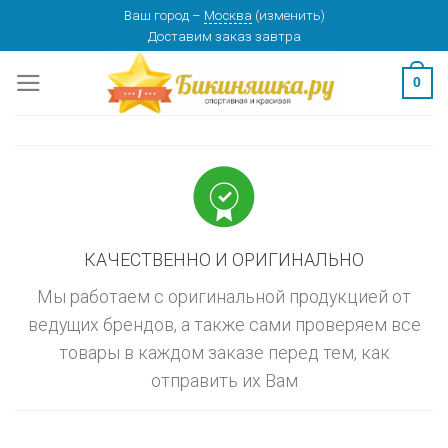
Skip
Ваш город
–
Москва
(
изменить
)
изменить
МОСКВА
Доставим заказ
завтра
to
content
0
КАЧЕСТВЕННО И ОРИГИНАЛЬНО
Мы работаем с оригинальной продукцией от
ведущих брендов, а также сами проверяем все
товары в каждом заказе перед тем, как
отправить их Вам