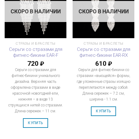
СКОРО В НАЛИЧИИ
СКОРО В НАЛИЧИИ
СТРАЗЫ И БРАСЛЕТЫ
СТРАЗЫ И БРАСЛЕТЫ
Серьги со стразами для
Серьги со стразами для
фитнес-бикини EAR-F
фитнес-бикини EAR-RX
720
610
₽
₽
Серьги со стразами для
Серьги для фитнес-бикини со
фитнес-бикини уникального
стразами «вьющейся» формы,
дизайна. Верхняя часть
где уложенные стразы изящно
оформлена стразами в виде
переплетаются между собой.
красочной новогодней ели,
Длина сережек – 7.2 см,
нижняя – в виде 13
ширина - 1.1 см.
струящихся нитей со стразами.
Длина сережек – 11 см.
КУПИТЬ
КУПИТЬ