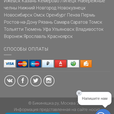
Ижевск
Казань
Кемерово
Липецк
Набережные
челны
Нижний Новгород
Новокузнецк
Новосибирск
Омск
Оренбург
Пенза
Пермь
Ростов-на-Дону
Рязань
Самара
Саратов
Томск
Тольятти
Тюмень
Уфа
Ульяновск
Владивосток
Воронеж
Ярославль
Красноярск
СПОСОБЫ ОПЛАТЫ
Напишите нам
© Бикиняшка.ру, Москва 2026
Информация представленная на сайте носит