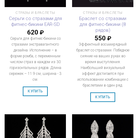
СТРАЗЫ И БРАСЛЕТЫ
СТРАЗЫ И БРАСЛЕТЫ
Серьги со стразами для
Браслет со стразами
фитнес-бикини EAR-SD
для фитнес-бикини (8
рядов)
620
₽
550
₽
Серьги для фитнес-бикини со
стразами экстравагантного
Эффектный восьмирядный
дизайна. Исполнение – в
браслет со стразами. Победное
форме ромба, с переменным
сияние на ваших руках во
числом страз в каждом из 30
время выступления.
горизонтальных рядов. Длина
Наибольший визуальный
сережек – 11.9 см, ширина - 3
эффект достигается при
см.
использовании комбинации с
браслетами в один ряд.
КУПИТЬ
КУПИТЬ