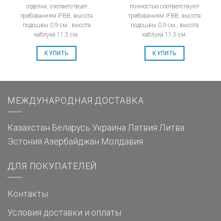
отделки, соответствует
полностью соответствуют
требованиям IFBB, высота
требованиям IFBB, высота
подошвы 0,9 см., высота
подошвы 0,9 см., высота
каблука 11,5 см.
каблука 11,5 см.
КУПИТЬ
КУПИТЬ
МЕЖДУНАРОДНАЯ ДОСТАВКА
Казахстан
Беларусь
Украина
Латвия
Литва
Эстония
Азербайджан
Молдавия
ДЛЯ ПОКУПАТЕЛЕЙ
Контакты
Условия доставки и оплаты