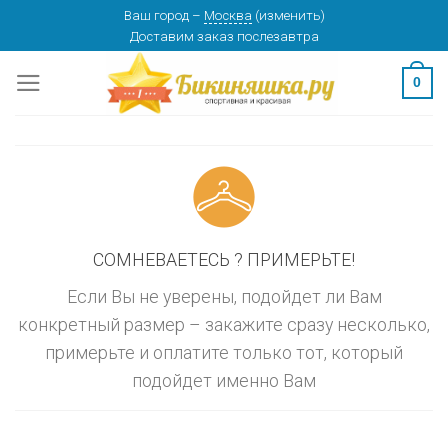
Skip
Ваш город
–
Москва
(
изменить
)
изменить
МОСКВА
Доставим заказ
послезавтра
to
content
0
СОМНЕВАЕТЕСЬ ? ПРИМЕРЬТЕ!
Если Вы не уверены, подойдет ли Вам
конкретный размер – закажите сразу несколько,
примерьте и оплатите только тот, который
подойдет именно Вам